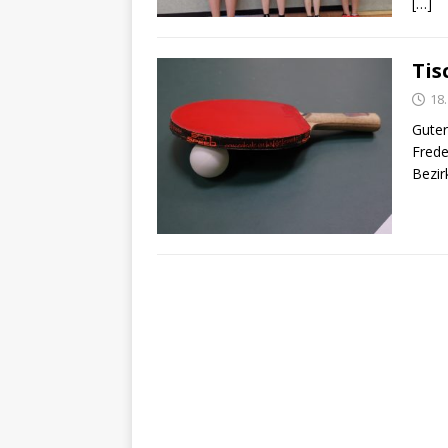
[…]
Tis
18
Guter
Frede
Bezir