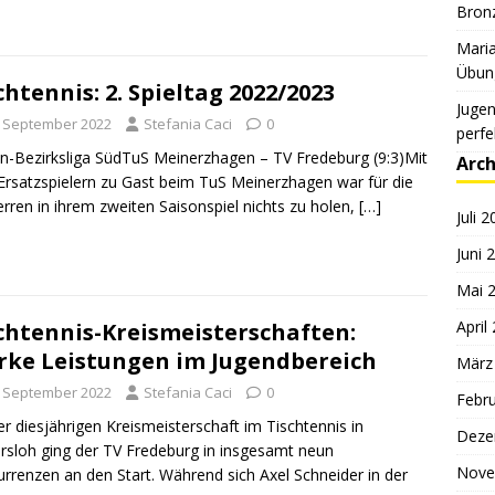
Bronz
Maria
Übung
chtennis: 2. Spieltag 2022/2023
Jugen
. September 2022
Stefania Caci
0
perfe
n-Bezirksliga SüdTuS Meinerzhagen – TV Fredeburg (9:3)Mit
Arch
Ersatzspielern zu Gast beim TuS Meinerzhagen war für die
rren in ihrem zweiten Saisonspiel nichts zu holen,
[…]
Juli 
Juni 
Mai 
April
chtennis-Kreismeisterschaften:
rke Leistungen im Jugendbereich
März
. September 2022
Stefania Caci
0
Febr
er diesjährigen Kreismeisterschaft im Tischtennis in
Deze
sloh ging der TV Fredeburg in insgesamt neun
Nove
rrenzen an den Start. Während sich Axel Schneider in der