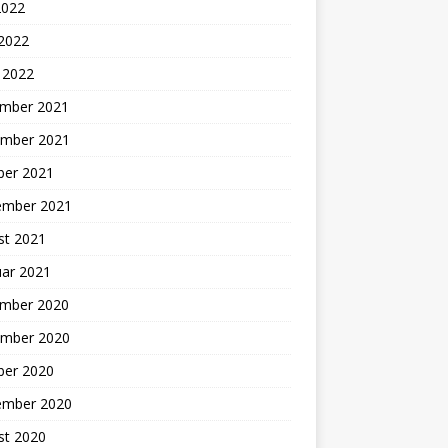
2022
 2022
 2022
mber 2021
mber 2021
ber 2021
ember 2021
st 2021
uar 2021
mber 2020
mber 2020
ber 2020
ember 2020
st 2020