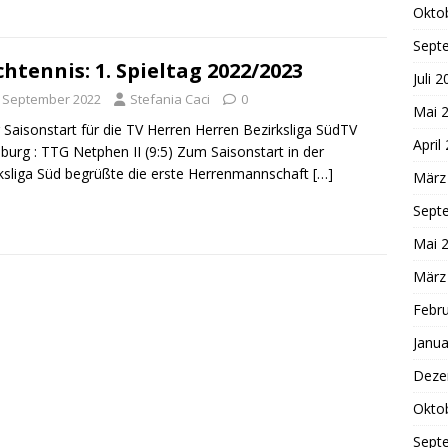
Okto
Sept
chtennis: 1. Spieltag 2022/2023
Juli 
. September 2022
Stefania Caci
0
Mai 
 Saisonstart für die TV Herren Herren Bezirksliga SüdTV
April
burg : TTG Netphen II (9:5) Zum Saisonstart in der
ksliga Süd begrüßte die erste Herrenmannschaft
[…]
März
Sept
Mai 
März
Febr
Janua
Deze
Okto
Sept