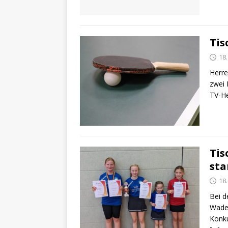
Tis
18
Herre
zwei 
TV-He
Tis
sta
18
Bei d
Wader
Konku