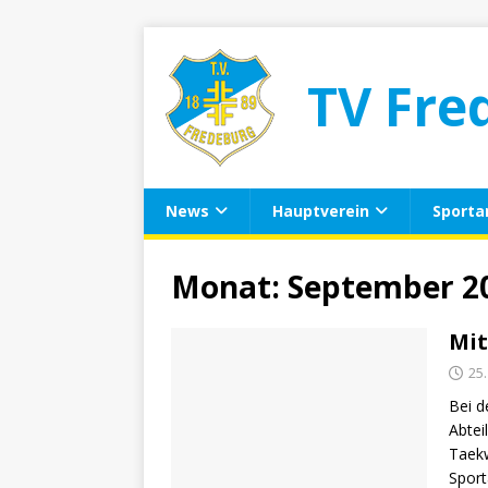
TV Fre
News
Hauptverein
Sporta
Monat:
September 2
Mit
25
Bei d
Abtei
Taekw
Sport