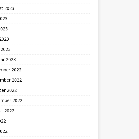
st 2023
2023
2023
 2023
 2023
uar 2023
mber 2022
mber 2022
ber 2022
ember 2022
st 2022
2022
2022