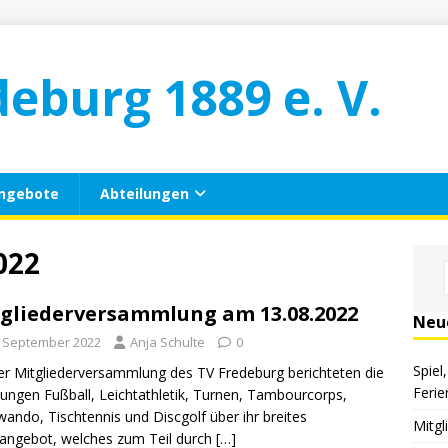
deburg 1889 e. V.
ngebote
Abteilungen
022
gliederversammlung am 13.08.2022
Neu
. September 2022
Anja Schulte
0
Spiel
er Mitgliederversammlung des TV Fredeburg berichteten die
Ferie
lungen Fußball, Leichtathletik, Turnen, Tambourcorps,
ando, Tischtennis und Discgolf über ihr breites
Mitg
angebot, welches zum Teil durch
[…]