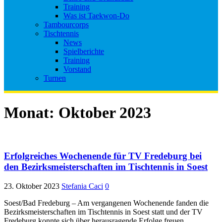
Training
Was ist Taekwon-Do
Tambourcorps
Tischtennis
News
Spielberichte
Training
Vorstand
Turnen
Monat:
Oktober 2023
Erfolgreiches Wochenende für TV Fredeburg bei
den Bezirksmeisterschaften im Tischtennis in Soest
23. Oktober 2023
Stefania Caci
0
Soest/Bad Fredeburg – Am vergangenen Wochenende fanden die
Bezirksmeisterschaften im Tischtennis in Soest statt und der TV
Fredeburg konnte sich über herausragende Erfolge freuen.