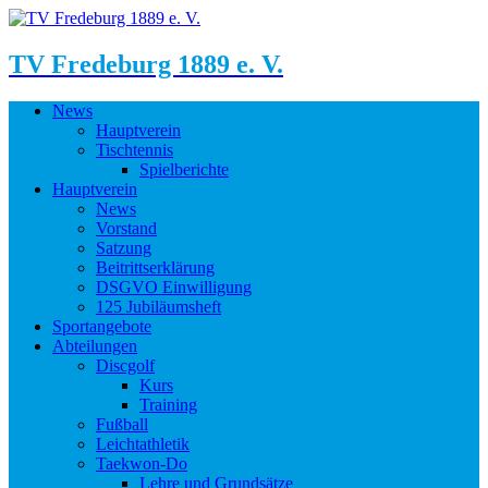
TV Fredeburg 1889 e. V.
News
Hauptverein
Tischtennis
Spielberichte
Hauptverein
News
Vorstand
Satzung
Beitrittserklärung
DSGVO Einwilligung
125 Jubiläumsheft
Sportangebote
Abteilungen
Discgolf
Kurs
Training
Fußball
Leichtathletik
Taekwon-Do
Lehre und Grundsätze