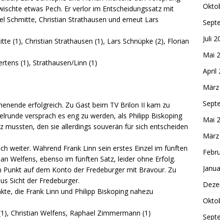
Okto
wischte etwas Pech. Er verlor im Entscheidungssatz mit
el Schmitte, Christian Strathausen und erneut Lars
Sept
Juli 
tte (1), Christian Strathausen (1), Lars Schnüpke (2), Florian
Mai 
tens (1), Strathausen/Linn (1)
April
März
Sept
nende erfolgreich. Zu Gast beim TV Brilon II kam zu
elrunde versprach es eng zu werden, als Philipp Biskoping
Mai 
mussten, den sie allerdings souverän für sich entscheiden
März
ich weiter. Während Frank Linn sein erstes Einzel im fünften
Febr
tian Welfens, ebenso im fünften Satz, leider ohne Erfolg.
Janua
 Punkt auf dem Konto der Fredeburger mit Bravour. Zu
aus Sicht der Fredeburger.
Deze
kte, die Frank Linn und Philipp Biskoping nahezu
Okto
g (1), Christian Welfens, Raphael Zimmermann (1)
Sept