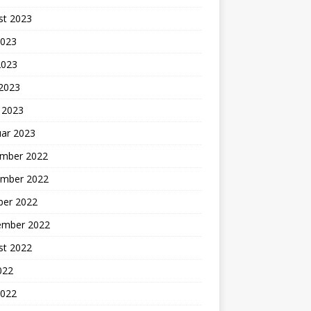
st 2023
2023
2023
 2023
 2023
uar 2023
mber 2022
mber 2022
ber 2022
ember 2022
st 2022
2022
2022