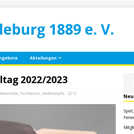
deburg 1889 e. V.
ngebote
Abteilungen
eltag 2022/2023
elberichte
,
Tischtennis
,
Wettkämpfe
0
Neu
Spiel
Ferie
Mitg