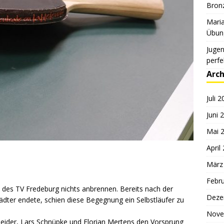
Bronz
Maria
Übung
Jugen
perfe
Arch
Juli 
Juni 
Mai 
April
März
Febr
 des TV Fredeburg nichts anbrennen. Bereits nach der
Deze
tädter endete, schien diese Begegnung ein Selbstläufer zu
Nove
hneider, Lars Schnüpke und Florian Mertens den Vorsprung