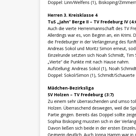
Doppel: Linn/Welfens (1), Biskoping/Zimmer
Herren 3. Kreisklasse 4
TuS „Jahn“ Berge II – TV Fredeburg IV (4:
Auch die vierte Herrenmannschaft des TV Fr
Allerdings war es, von Beginn an, ein Krimi
die Fredeburger in der Verlängerung des fünft
Andreas Sokol und Moritz Simon erneut, soda
Einzelrunde setzten sich Noah Schmidt, Tim 
„Vierte“ die Punkte mit nach Hause nahm.
Aufstellung: Andreas Sokol (1), Noah Schmidt
Doppel: Sokol/Simon (1), Schmidt/Schauerte
Mädchen-Bezirksliga
SV Holzen – TV Fredeburg (3:7)
Zu einem sehr überraschenden und umso to
Holzen. Überraschend deswegen, weil die Spie
Partie gingen. Bereits das Doppel sollte zei
Sophia Biskoping mussten sich in der Verlän
Davon ließen sich beide in der ersten Einzelr
Gegnerin deutlich. Auch Jonna Hamm war in d