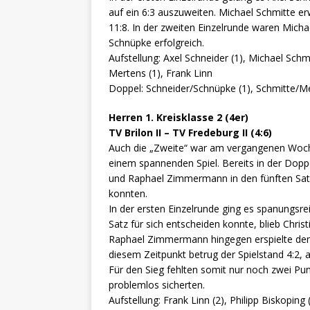
auf ein 6:3 auszuweiten. Michael Schmitte er
11:8. In der zweiten Einzelrunde waren Micha
Schnüpke erfolgreich.
Aufstellung: Axel Schneider (1), Michael Schmi
Mertens (1), Frank Linn
Doppel: Schneider/Schnüpke (1), Schmitte/Mer
Herren 1. Kreisklasse 2 (4er)
TV Brilon II – TV Fredeburg II (4:6)
Auch die „Zweite“ war am vergangenen Woche
einem spannenden Spiel. Bereits in der Dopp
und Raphael Zimmermann in den fünften Satz 
konnten.
In der ersten Einzelrunde ging es spanungsre
Satz für sich entscheiden konnte, blieb Chris
Raphael Zimmermann hingegen erspielte den
diesem Zeitpunkt betrug der Spielstand 4:2, 
Für den Sieg fehlten somit nur noch zwei Pun
problemlos sicherten.
Aufstellung: Frank Linn (2), Philipp Biskopin