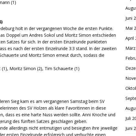
mann (1)
Augu
Juni 
6)
Mai 
edeburg holt in der vergangenen Woche die ersten Punkte.
. Das Doppel um Andres Sokol und Moritz Simon entschieden
April
en Satzes für sich. In der ersten Einzelrunde punkteten
März
ss es nach der ersten Einzelrunde 3:3 stand. In der zweiten
Schauerte und Moritz Simon erneut durch, sodass die
Febr
Deze
 (1), Moritz Simon (2), Tim Schauerte (1)
Nove
Okto
Sept
lleren Sieg kam es am vergangenen Samstag beim SV
lerinnen des SV Holzen als klare Favoritinnen in diese
Augu
gen, dass es eine harte Nuss werden sollte. Anni Knoche und
Juli 
gerung des fünften Satzes geschlagen geben.
unde allerdings nicht entmutigen und besiegten ihre jeweilige
Juni 
er ersten Einzelrunde erfolgreich und verbuchte einen