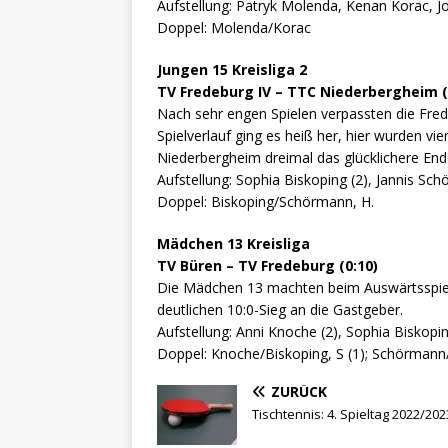
Aufstellung: Patryk Molenda, Kenan Korac, 
Doppel: Molenda/Korac
Jungen 15 Kreisliga 2
TV Fredeburg IV – TTC Niederbergheim (
Nach sehr engen Spielen verpassten die Fre
Spielverlauf ging es heiß her, hier wurden vie
Niederbergheim dreimal das glücklichere Ende
Aufstellung: Sophia Biskoping (2), Jannis S
Doppel: Biskoping/Schörmann, H.
Mädchen 13 Kreisliga
TV Büren – TV Fredeburg (0:10)
Die Mädchen 13 machten beim Auswärtsspiel i
deutlichen 10:0-Sieg an die Gastgeber.
Aufstellung: Anni Knoche (2), Sophia Biskopi
Doppel: Knoche/Biskoping, S (1); Schörmann/ 
ZURÜCK
Tischtennis: 4. Spieltag 2022/202