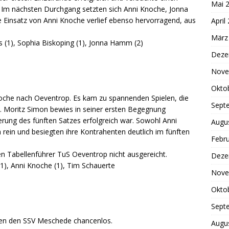
Mai 
 Im nächsten Durchgang setzten sich Anni Knoche, Jonna
 Einsatz von Anni Knoche verlief ebenso hervorragend, aus
April
März
es (1), Sophia Biskoping (1), Jonna Hamm (2)
Deze
Nove
Okto
Woche nach Oeventrop. Es kam zu spannenden Spielen, die
Sept
e. Moritz Simon bewies in seiner ersten Begegnung
erung des fünften Satzes erfolgreich war. Sowohl Anni
Augu
rein und besiegten ihre Kontrahenten deutlich im fünften
Febr
en Tabellenführer TuS Oeventrop nicht ausgereicht.
Deze
(1), Anni Knoche (1), Tim Schauerte
Nove
Okto
Sept
egen den SSV Meschede chancenlos.
Augu