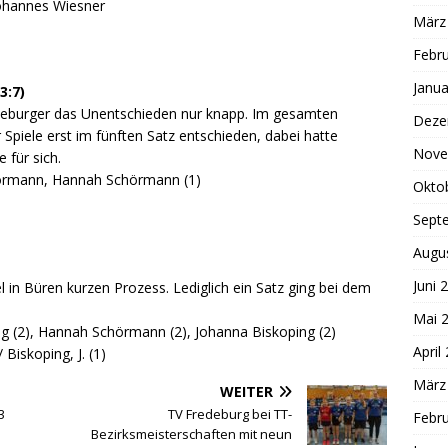
Johannes Wiesner
März
Febr
Janua
3:7)
deburger das Unentschieden nur knapp. Im gesamten
Deze
r Spiele erst im fünften Satz entschieden, dabei hatte
Nove
 für sich.
chörmann, Hannah Schörmann (1)
Okto
Sept
Augu
Juni 
n Büren kurzen Prozess. Lediglich ein Satz ging bei dem
Mai 
ng (2), Hannah Schörmann (2), Johanna Biskoping (2)
April
Biskoping, J. (1)
März
WEITER
3
TV Fredeburg bei TT-
Febr
Bezirksmeisterschaften mit neun