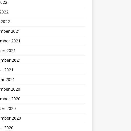
2022
 2022
 2022
mber 2021
mber 2021
ber 2021
ember 2021
st 2021
uar 2021
mber 2020
mber 2020
ber 2020
ember 2020
st 2020