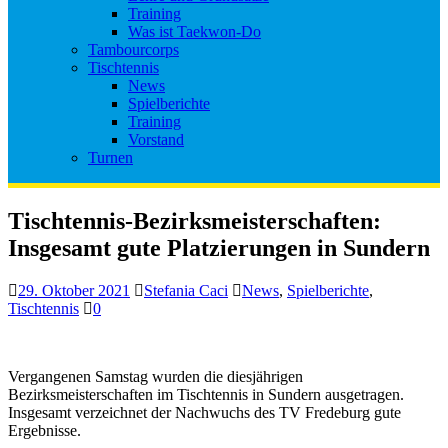
Training
Was ist Taekwon-Do
Tambourcorps
Tischtennis
News
Spielberichte
Training
Vorstand
Turnen
Tischtennis-Bezirksmeisterschaften:
Insgesamt gute Platzierungen in Sundern
29. Oktober 2021
Stefania Caci
News
,
Spielberichte
,
Tischtennis
0
Vergangenen Samstag wurden die diesjährigen
Bezirksmeisterschaften im Tischtennis in Sundern ausgetragen.
Insgesamt verzeichnet der Nachwuchs des TV Fredeburg gute
Ergebnisse.