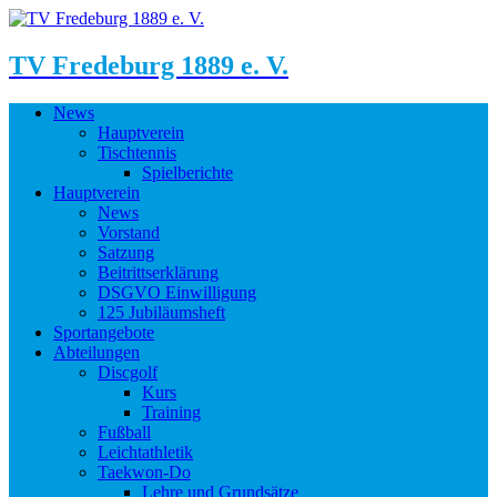
TV Fredeburg 1889 e. V.
News
Hauptverein
Tischtennis
Spielberichte
Hauptverein
News
Vorstand
Satzung
Beitrittserklärung
DSGVO Einwilligung
125 Jubiläumsheft
Sportangebote
Abteilungen
Discgolf
Kurs
Training
Fußball
Leichtathletik
Taekwon-Do
Lehre und Grundsätze