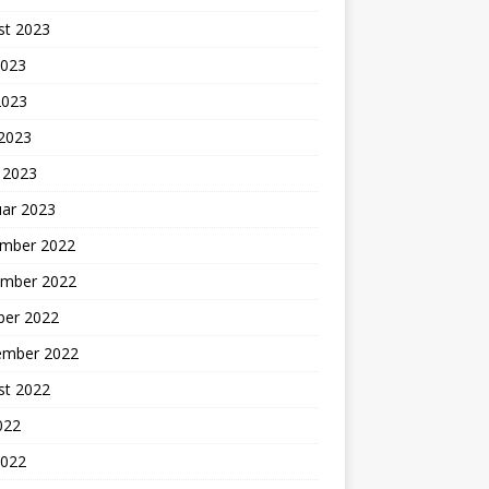
st 2023
2023
2023
 2023
 2023
uar 2023
mber 2022
mber 2022
ber 2022
ember 2022
st 2022
2022
2022