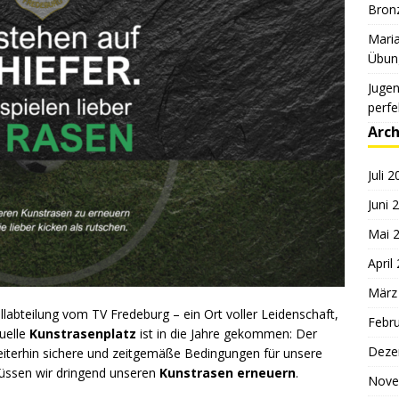
Bronz
Maria
Übung
Jugen
perfe
Arch
Juli 
Juni 
Mai 
April
März
llabteilung vom TV Fredeburg – ein Ort voller Leidenschaft,
Febr
uelle
Kunstrasenplatz
ist in die Jahre gekommen: Der
Deze
weiterhin sichere und zeitgemäße Bedingungen für unsere
müssen wir dringend unseren
Kunstrasen erneuern
.
Nove