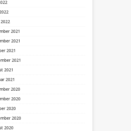
2022
 2022
 2022
mber 2021
mber 2021
ber 2021
ember 2021
st 2021
uar 2021
mber 2020
mber 2020
ber 2020
ember 2020
st 2020