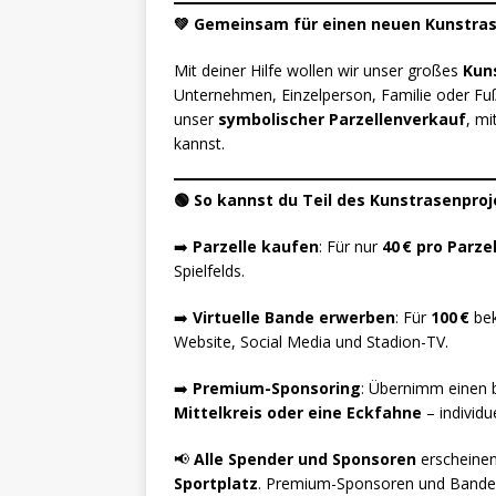
💚 Gemeinsam für einen neuen Kunstra
Mit deiner Hilfe wollen wir unser großes
Kun
Unternehmen, Einzelperson, Familie oder Fußb
unser
symbolischer Parzellenverkauf
, mi
kannst.
🟢 So kannst du Teil des Kunstrasenpro
➡️
Parzelle kaufen
: Für nur
40 € pro Parze
Spielfelds.
➡️
Virtuelle Bande erwerben
: Für
100 €
bek
Website, Social Media und Stadion-TV.
➡️
Premium-Sponsoring
: Übernimm einen 
Mittelkreis oder eine Eckfahne
– individu
📢
Alle Spender und Sponsoren
erscheinen
Sportplatz
. Premium-Sponsoren und Bande