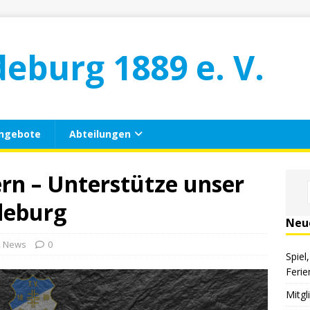
deburg 1889 e. V.
ngebote
Abteilungen
rn – Unterstütze unser
deburg
Neu
,
News
0
Spiel
Ferie
Mitg