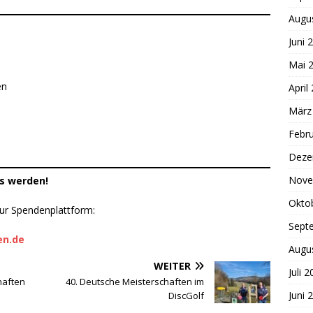
Augu
Juni 
Mai 
en
April
März
Febr
Deze
Nove
ts werden!
Okto
zur Spendenplattform:
Sept
en.de
Augu
WEITER
Juli 
haften
40. Deutsche Meisterschaften im
Juni 
DiscGolf