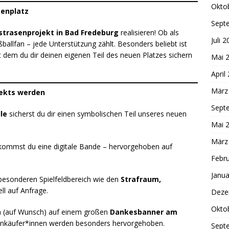
Okto
senplatz
Sept
strasenprojekt in Bad Fredeburg
realisieren! Ob als
Juli 
allfan – jede Unterstützung zählt. Besonders beliebt ist
t dem du dir deinen eigenen Teil des neuen Platzes sichern
Mai 
April
März
jekts werden
Sept
lle
sicherst du dir einen symbolischen Teil unseres neuen
Mai 
März
ommst du eine digitale Bande – hervorgehoben auf
Febr
Janua
besonderen Spielfeldbereich wie den
Strafraum,
ell auf Anfrage.
Deze
Okto
 (auf Wunsch) auf einem großen
Dankesbanner am
nkäufer*innen werden besonders hervorgehoben.
Sept